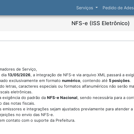
Serviços
Pedido de Ades
NFS-e (ISS Eletrônico)
madores de Serviço,
o dia
13/05/2026
, a integração de NFS-e via arquivo XML passará a exi
mado exclusivamente em formato
numérico
, contendo até
5 posições
.
do letras, caracteres especiais ou formatos alfanuméricos não serão ma
scais eletrônicas.
a exigência do padrão da
NFS-e Nacional
, sendo necessária para a con
 das notas fiscais.
 emissores e integrações sejam ajustados previamente para atender a
rejeições no envio das NFS-e.
em contato com o suporte da Prefeitura.